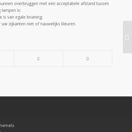
e kunnen overbruggen met een acceptabele afstand tussen
 lampen is:
 is van egale bruining;
uw zijkanten niet of nauwelijks kleuren.
Ge
ehemels