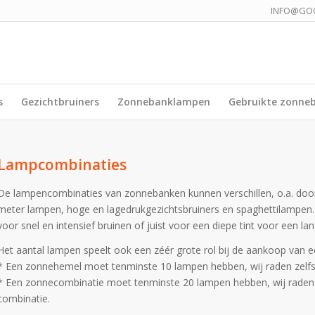
INFO@GO
s
Gezichtbruiners
Zonnebanklampen
Gebruikte zonne
Lampcombinaties
De lampencombinaties van zonnebanken kunnen verschillen, o.a. door d
meter lampen, hoge en lagedrukgezichtsbruiners en spaghettilampen. 
voor snel en intensief bruinen of juist voor een diepe tint voor een lan
Het aantal lampen speelt ook een zéér grote rol bij de aankoop van 
* Een zonnehemel moet tenminste 10 lampen hebben, wij raden zelfs
* Een zonnecombinatie moet tenminste 20 lampen hebben, wij raden 
combinatie.