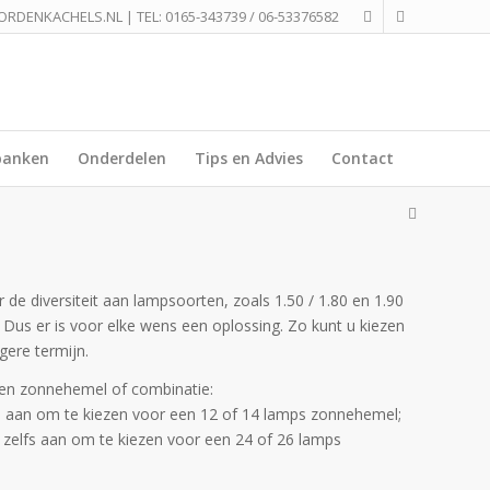
ORDENKACHELS.NL
| TEL:
0165-343739
/
06-53376582
banken
Onderdelen
Tips en Advies
Contact
e diversiteit aan lampsoorten, zoals 1.50 / 1.80 en 1.90
Dus er is voor elke wens een oplossing. Zo kunt u kiezen
gere termijn.
een zonnehemel of combinatie:
 aan om te kiezen voor een 12 of 14 lamps zonnehemel;
zelfs aan om te kiezen voor een 24 of 26 lamps