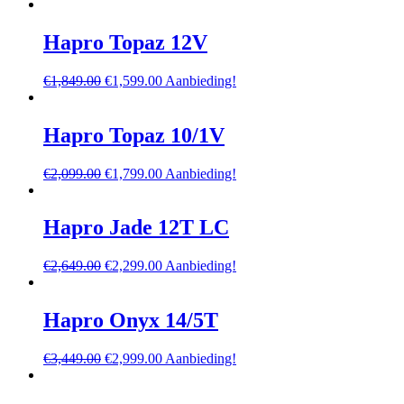
Hapro Topaz 12V
Oorspronkelijke
Huidige
€
1,849.00
€
1,599.00
Aanbieding!
prijs
prijs
was:
is:
€1,849.00.
€1,599.00.
Hapro Topaz 10/1V
Oorspronkelijke
Huidige
€
2,099.00
€
1,799.00
Aanbieding!
prijs
prijs
was:
is:
€2,099.00.
€1,799.00.
Hapro Jade 12T LC
Oorspronkelijke
Huidige
€
2,649.00
€
2,299.00
Aanbieding!
prijs
prijs
was:
is:
€2,649.00.
€2,299.00.
Hapro Onyx 14/5T
Oorspronkelijke
Huidige
€
3,449.00
€
2,999.00
Aanbieding!
prijs
prijs
was:
is: