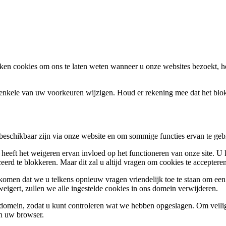
en cookies om ons te laten weten wanneer u onze websites bezoekt, h
k enkele van uw voorkeuren wijzigen. Houd er rekening mee dat het bl
 beschikbaar zijn via onze website en om sommige functies ervan te geb
 heeft het weigeren ervan invloed op het functioneren van onze site. U
ceerd te blokkeren. Maar dit zal u altijd vragen om cookies te accepte
omen dat we u telkens opnieuw vragen vriendelijk toe te staan om een c
weigert, zullen we alle ingestelde cookies in ons domein verwijderen.
s domein, zodat u kunt controleren wat we hebben opgeslagen. Om vei
an uw browser.