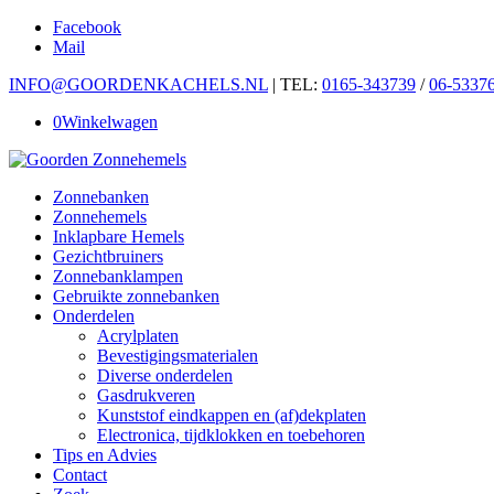
Facebook
Mail
INFO@GOORDENKACHELS.NL
| TEL:
0165-343739
/
06-5337
0
Winkelwagen
Zonnebanken
Zonnehemels
Inklapbare Hemels
Gezichtbruiners
Zonnebanklampen
Gebruikte zonnebanken
Onderdelen
Acrylplaten
Bevestigingsmaterialen
Diverse onderdelen
Gasdrukveren
Kunststof eindkappen en (af)dekplaten
Electronica, tijdklokken en toebehoren
Tips en Advies
Contact