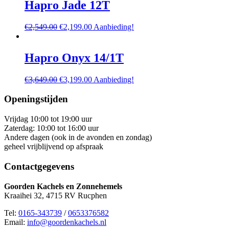
€3,449.00.
€2,999.00.
Hapro Jade 12T
Oorspronkelijke
Huidige
€
2,549.00
€
2,199.00
Aanbieding!
prijs
prijs
was:
is:
€2,549.00.
€2,199.00.
Hapro Onyx 14/1T
Oorspronkelijke
Huidige
€
3,649.00
€
3,199.00
Aanbieding!
prijs
prijs
was:
is:
Openingstijden
€3,649.00.
€3,199.00.
Vrijdag 10:00 tot 19:00 uur
Zaterdag: 10:00 tot 16:00 uur
Andere dagen (ook in de avonden en zondag)
geheel vrijblijvend op afspraak
Contactgegevens
Goorden Kachels en Zonnehemels
Kraaihei 32, 4715 RV Rucphen
Tel:
0165-343739
/
0653376582
Email:
info@goordenkachels.nl