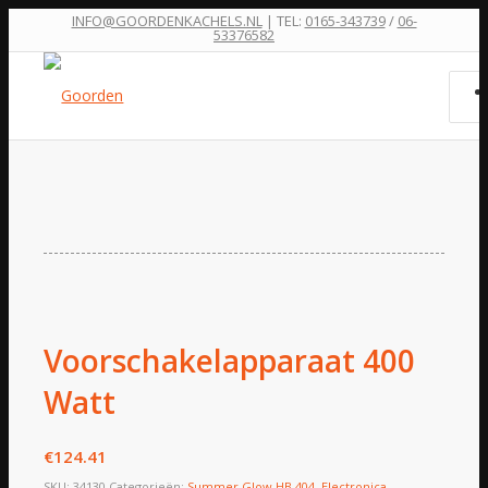
INFO@GOORDENKACHELS.NL
| TEL:
0165-343739
/
06-
53376582
Voorschakelapparaat 400
Watt
€
124.41
SKU:
34130
Categorieën:
Summer Glow HB 404
,
Electronica,