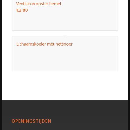
Ventilatorrooster hemel
€
3.00
Lichaamskoeler met netsnoer
OPENINGSTIJDEN