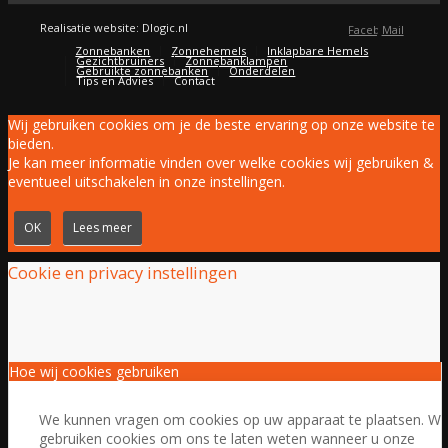
Realisatie website: Dlogic.nl
Facebook
Mail
Zonnebanken
Zonnehemels
Inklapbare Hemels
Gezichtbruiners
Zonnebanklampen
Gebruikte zonnebanken
Onderdelen
Tips en Advies
Contact
Wij gebruiken cookies om je de beste ervaring op onze website te
bieden.
Je kan meer informatie vinden over welke cookies wij gebruiken &
eventueel uitschakelen in onze instellingen.
OK
Lees meer
Cookie en privacy instellingen
Hoe wij cookies gebruiken
We kunnen vragen om cookies op uw apparaat te plaatsen. W
gebruiken cookies om ons te laten weten wanneer u onze