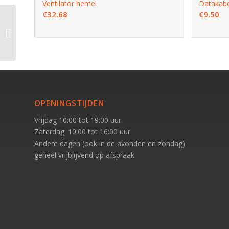
Ventilator hemel
Datakabe
€
32.68
€
9.50
Klokknop oranje
OPENINGSTIJDEN
Vrijdag 10:00 tot 19:00 uur
Zaterdag: 10:00 tot 16:00 uur
Andere dagen (ook in de avonden en zondag)
geheel vrijblijvend op afspraak