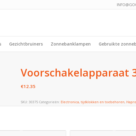
INFO@GO
s
Gezichtbruiners
Zonnebanklampen
Gebruikte zonne
Voorschakelapparaat 
€
12.35
SKU:
30375
Categorieën:
Electronica, tijdklokken en toebehoren
,
Hapr