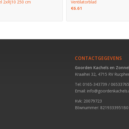
l 2xRJ10 250 cm
Ventilatorblad
€
6.61
CONTACTGEGEVENS
Goorden Kachels en Zonn
Kraaihei 32, 4715 RV Rucphe
Tel:
0165-343739
/
0653376
Email:
info@goordenkachels.
Kvk: 20079723
Btwnummer: 8219333951B0