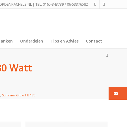
ORDENKACHELS.NL
| TEL:
0165-343739
/
06-53376582
banken
Onderdelen
Tips en Advies
Contact
30 Watt
Ma
o
,
Summer Glow HB 175