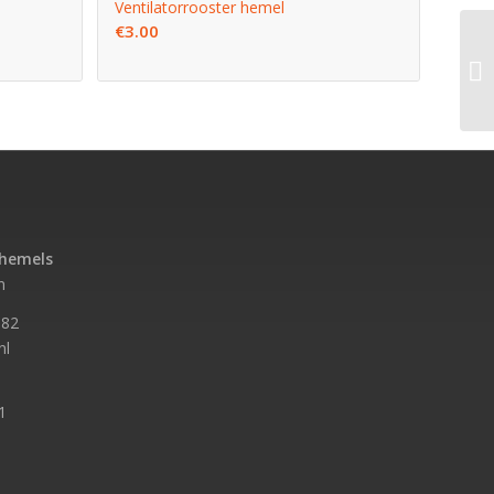
Ventilatorrooster hemel
€
3.00
ehemels
n
582
nl
1