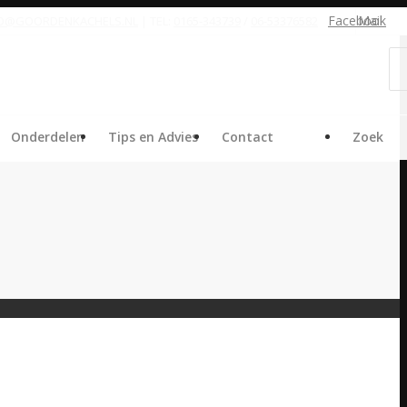
Facebook
Mail
FO@GOORDENKACHELS.NL
| TEL:
0165-343739
/
06-53376582
Onderdelen
Tips en Advies
Contact
Zoek