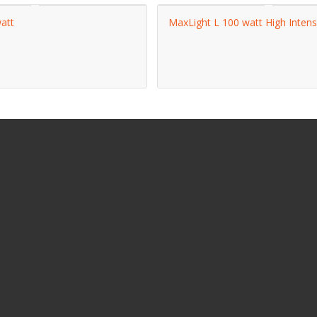
att
MaxLight L 100 watt High Intens