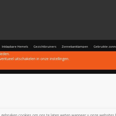
Inklapbare Hemels
Gezichtbruiners
Zonnebanklampen
Gebruikte zon
ieden.
entueel uitschakelen in onze instellingen.
 gebruiken cookies om ons te laten weten wanneer u onze websites 