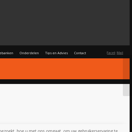
Facebook
Mail
nebanken
Onderdelen
Tips en Advies
Contact
bezoekt, hoe u met ons omgaat, om uw gebruikerservaring te