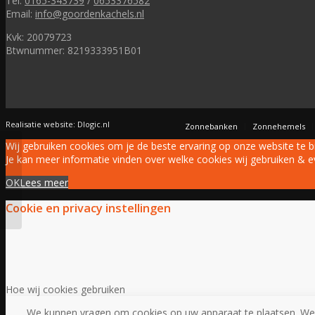
Tel:
0165-343739
/
0653376582
Email:
info@goordenkachels.nl
Kvk: 20079723
Btwnummer: 8219333951B01
Realisatie website: Dlogic.nl
Zonnebanken
Zonnehemels
Wij gebruiken cookies om je de beste ervaring op onze website te b
Je kan meer informatie vinden over welke cookies wij gebruiken & ev
Cleo Performance 80
Watt-R
OK
Lees meer
Cookie en privacy instellingen
Hoe wij cookies gebruiken
We kunnen vragen om cookies op uw apparaat te plaatsen. We