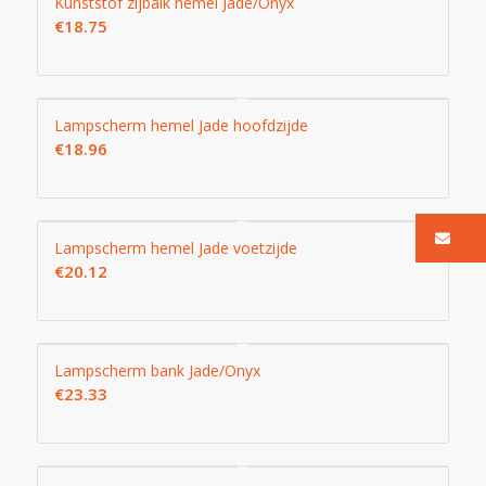
Kunststof zijbalk hemel Jade/Onyx
€
18.75
Lampscherm hemel Jade hoofdzijde
€
18.96
Ma
Lampscherm hemel Jade voetzijde
€
20.12
Lampscherm bank Jade/Onyx
€
23.33