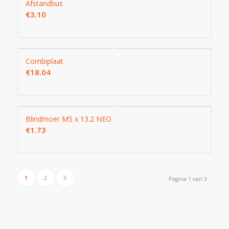
Afstandbus
€
3.10
Combiplaat
€
18.04
Blindmoer M5 x 13.2 NEO
€
1.73
1
2
3
Pagina 1 van 3